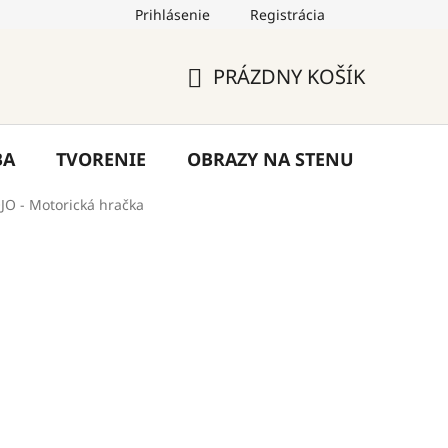
Prihlásenie
Registrácia
by
Hodnotenie obchodu
Blog
Kontakty
PRÁZDNY KOŠÍK
NÁKUPNÝ
KOŠÍK
BA
TVORENIE
OBRAZY NA STENU
VÝPR
JO - Motorická hračka