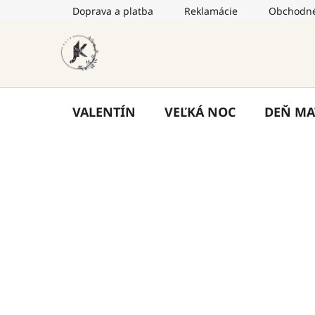
Prejsť
Doprava a platba
Reklamácie
Obchodné
na
obsah
VALENTÍN
VEĽKÁ NOC
DEŇ MA