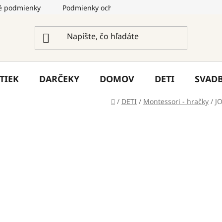
 podmienky
Podmienky ochrany osobných údajov
Služ
TIEK
DARČEKY
DOMOV
DETI
SVAD
Domov
/
DETI
/
Montessori - hračky
/
JO