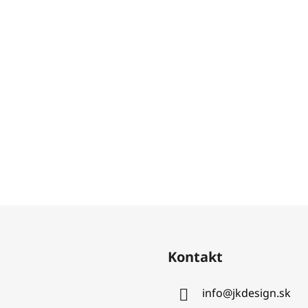
Kontakt
info
@
jkdesign.sk