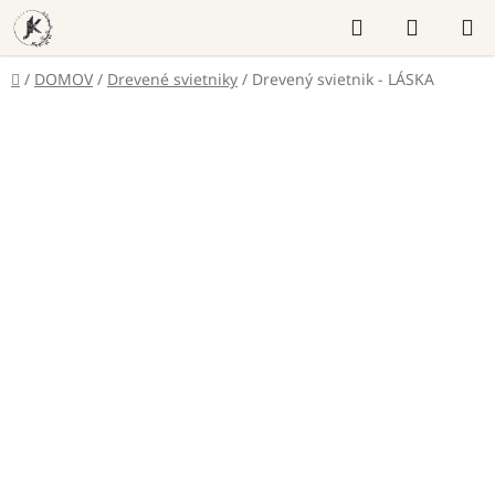
Prejsť
Hľadať
NÁKUP
na
KOŠÍK
obsah
Domov
/
DOMOV
/
Drevené svietniky
/
Drevený svietnik - LÁSKA