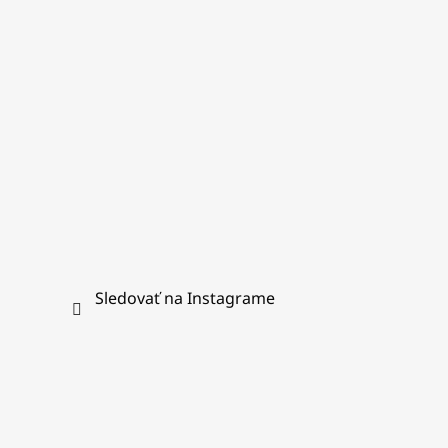
i
e
Sledovať na Instagrame