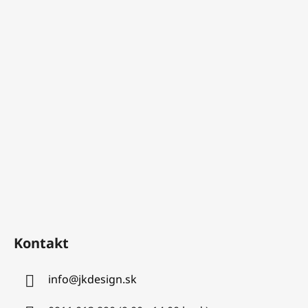
Kontakt
info
@
jkdesign.sk