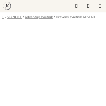
Prejsť
Hľadať
NÁKUP
na
KOŠÍK
obsah
Domov
/
VIANOCE
/
Adventný svietnik
/
Drevený svietnik ADVENT