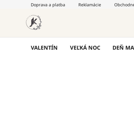
Prejsť
Doprava a platba
Reklamácie
Obchodné
na
obsah
VALENTÍN
VEĽKÁ NOC
DEŇ MA