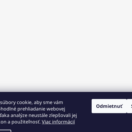
súbory cookie, aby sme vám
Odmietnuť
ohodlné prehliadanie webovej
ďaka analýze neustále zlepšovali jej
kon a použiteľnosť.
Viac informácií
 12.