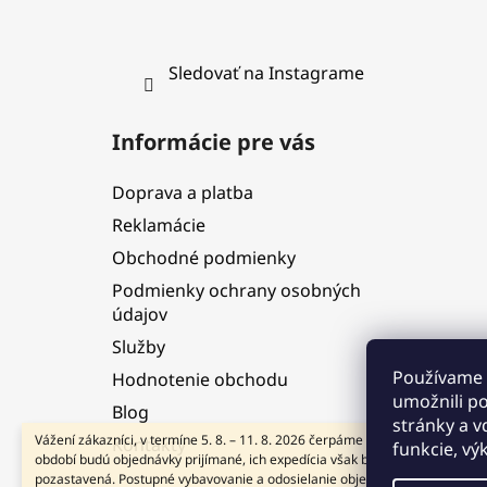
Sledovať na Instagrame
Informácie pre vás
Doprava a platba
Reklamácie
Obchodné podmienky
Podmienky ochrany osobných
údajov
Služby
Používame 
Hodnotenie obchodu
umožnili p
Blog
stránky a v
Vážení zákazníci, v termíne 5. 8. – 11. 8. 2026 čerpáme dovolenku. V tomto
Kontakty
funkcie, vý
období budú objednávky prijímané, ich expedícia však bude dočasne
pozastavená. Postupné vybavovanie a odosielanie objednávok začneme od