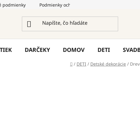
 podmienky
Podmienky ochrany osobných údajov
Služ
TIEK
DARČEKY
DOMOV
DETI
SVAD
Domov
/
DETI
/
Detské dekorácie
/
Drev