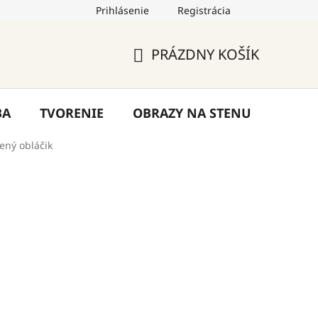
Prihlásenie
Registrácia
by
Hodnotenie obchodu
Blog
Kontakty
PRÁZDNY KOŠÍK
NÁKUPNÝ
KOŠÍK
BA
TVORENIE
OBRAZY NA STENU
VÝPR
ený obláčik