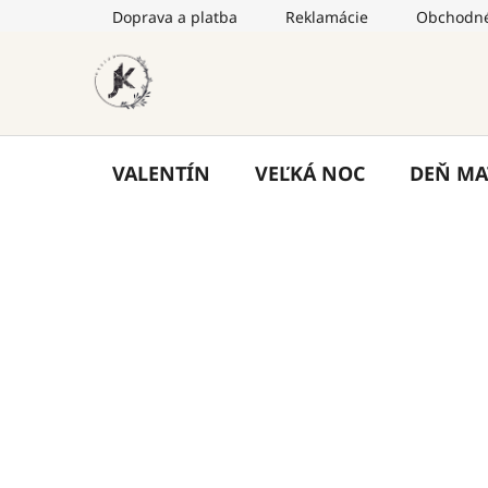
Prejsť
Doprava a platba
Reklamácie
Obchodné
na
obsah
VALENTÍN
VEĽKÁ NOC
DEŇ MA