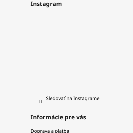
Instagram
p
ä
t
i
e
Sledovať na Instagrame
Informácie pre vás
Doprava a platba