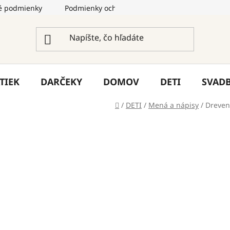
 podmienky
Podmienky ochrany osobných údajov
Služ
TIEK
DARČEKY
DOMOV
DETI
SVAD
Domov
/
DETI
/
Mená a nápisy
/
Dreven