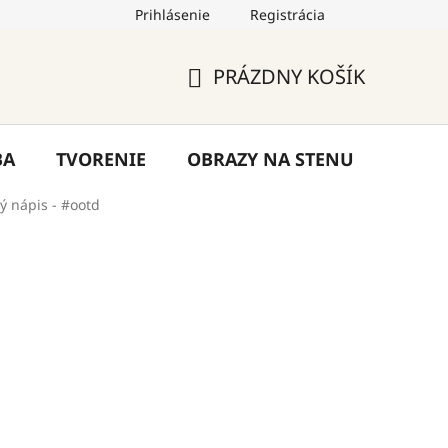
Prihlásenie
Registrácia
by
Hodnotenie obchodu
Blog
Kontakty
PRÁZDNY KOŠÍK
NÁKUPNÝ
KOŠÍK
BA
TVORENIE
OBRAZY NA STENU
VÝPR
ý nápis - #ootd