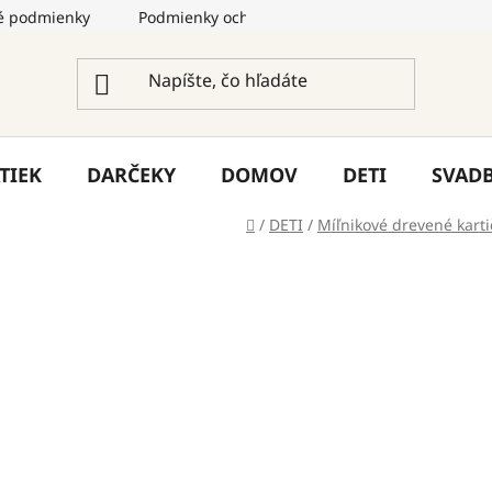
 podmienky
Podmienky ochrany osobných údajov
Služ
TIEK
DARČEKY
DOMOV
DETI
SVAD
Domov
/
DETI
/
Míľnikové drevené karti