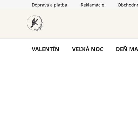
Prejsť
Doprava a platba
Reklamácie
Obchodné
na
obsah
VALENTÍN
VEĽKÁ NOC
DEŇ MA