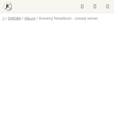
Prejsť
Hľadať
NÁKUP
na
KOŠÍK
obsah
Domov
/
SVADBA
/
Album
/
Drevený fotoalbum - Listový veniec