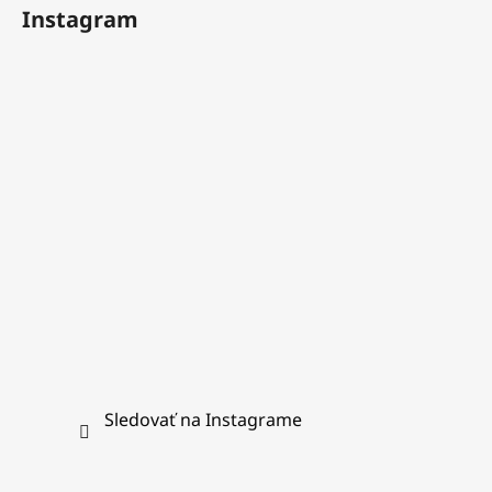
á
Instagram
p
ä
t
i
e
Sledovať na Instagrame