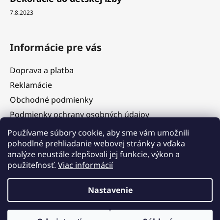
7.8.2023
Informácie pre vás
Doprava a platba
Reklamácie
Obchodné podmienky
Podmienky ochrany osobných údajov
Služby
Používame súbory cookie, aby sme vám umožnili
pohodlné prehliadanie webovej stránky a vďaka
Hodnotenie obchodu
analýze neustále zlepšovali jej funkcie, výkon a
Blog
použiteľnosť.
Viac informácií
Kontakty
Vážení zákazníci, v termíne 5. 8. – 11. 8. 2026 čerpáme
Nastavenie
dovolenku. V tomto období budú objednávky prijímané, ich
expedícia však bude dočasne pozastavená. Postupné
vybavovanie a odosielanie objednávok začneme od 12. 8. 2026 v
Vytvoril Shoptet
poradí, v akom boli prijaté. Ďakujeme za pochopenie a tešíme sa