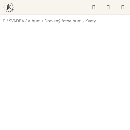
Prejsť
Hľadať
NÁKUP
na
KOŠÍK
obsah
Domov
/
SVADBA
/
Album
/
Drevený fotoalbum - Kvety