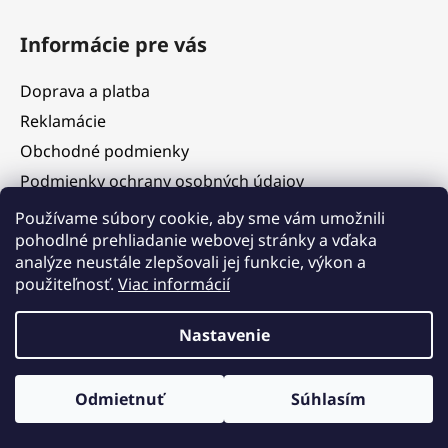
Informácie pre vás
Doprava a platba
Reklamácie
Obchodné podmienky
Podmienky ochrany osobných údajov
Služby
Používame súbory cookie, aby sme vám umožnili
pohodlné prehliadanie webovej stránky a vďaka
Hodnotenie obchodu
analýze neustále zlepšovali jej funkcie, výkon a
Blog
použiteľnosť.
Viac informácií
Kontakty
Vážení zákazníci, v termíne 5. 8. – 11. 8. 2026 čerpáme
Nastavenie
dovolenku. V tomto období budú objednávky prijímané, ich
expedícia však bude dočasne pozastavená. Postupné
vybavovanie a odosielanie objednávok začneme od 12. 8. 2026 v
Vytvoril Shoptet
poradí, v akom boli prijaté. Ďakujeme za pochopenie a tešíme sa
Odmietnuť
Súhlasím
Copyright 2026
JK Design
. Všetky práva vyhradené.
na Vaše objednávky.
Upraviť nastavenie cookies