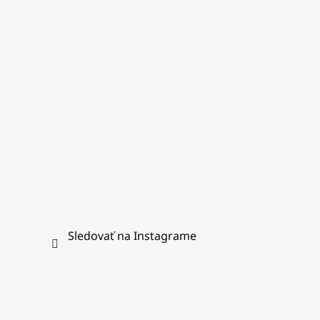
ä
t
i
e
Sledovať na Instagrame