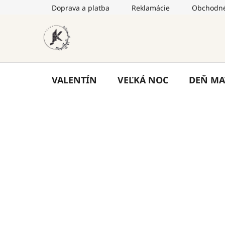
Prejsť
Doprava a platba
Reklamácie
Obchodné
na
obsah
VALENTÍN
VEĽKÁ NOC
DEŇ MA