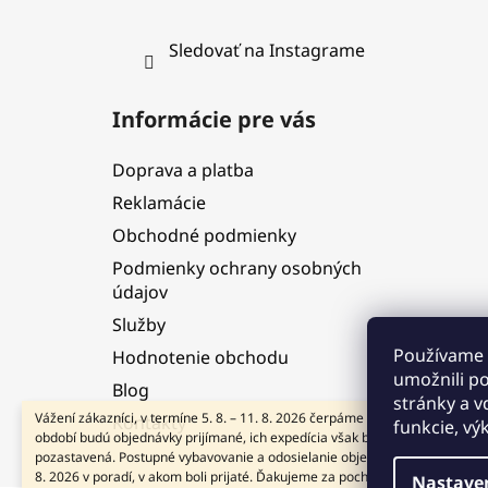
Sledovať na Instagrame
Informácie pre vás
Doprava a platba
Reklamácie
Obchodné podmienky
Podmienky ochrany osobných
údajov
Služby
Používame 
Hodnotenie obchodu
umožnili p
Blog
stránky a v
Vážení zákazníci, v termíne 5. 8. – 11. 8. 2026 čerpáme dovolenku. V tomto
Kontakty
funkcie, vý
období budú objednávky prijímané, ich expedícia však bude dočasne
pozastavená. Postupné vybavovanie a odosielanie objednávok začneme od
8. 2026 v poradí, v akom boli prijaté. Ďakujeme za pochopenie a tešíme sa
Nastave