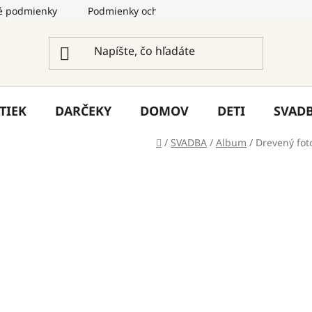
 podmienky
Podmienky ochrany osobných údajov
Služ
TIEK
DARČEKY
DOMOV
DETI
SVAD
Domov
/
SVADBA
/
Album
/
Drevený fot