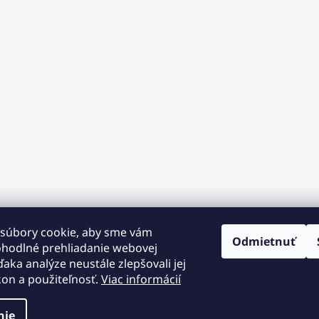
súbory cookie, aby sme vám
Odmietnuť
ohodlné prehliadanie webovej
ďaka analýze neustále zlepšovali jej
kon a použiteľnosť.
Viac informácií
 12.
 na
nie