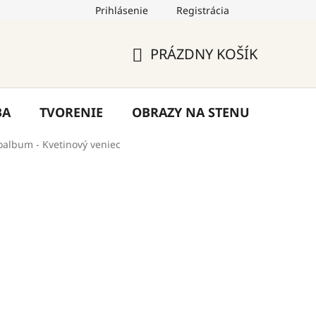
Prihlásenie
Registrácia
by
Hodnotenie obchodu
Blog
Kontakty
PRÁZDNY KOŠÍK
NÁKUPNÝ
KOŠÍK
BA
TVORENIE
OBRAZY NA STENU
VÝPR
oalbum - Kvetinový veniec