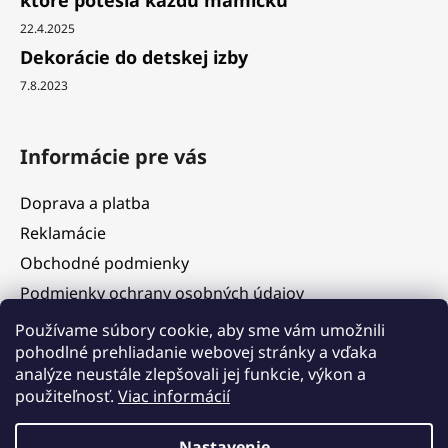
22.4.2025
Dekorácie do detskej izby
7.8.2023
Informácie pre vás
Doprava a platba
Reklamácie
Obchodné podmienky
Podmienky ochrany osobných údajov
Služby
Používame súbory cookie, aby sme vám umožnili
pohodlné prehliadanie webovej stránky a vďaka
Hodnotenie obchodu
analýze neustále zlepšovali jej funkcie, výkon a
Blog
použiteľnosť.
Viac informácií
Kontakty
Vážení zákazníci, v termíne 5. 8. – 11. 8. 2026 čerpáme
Nastavenie