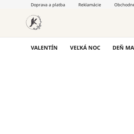
Prejsť
Doprava a platba
Reklamácie
Obchodné
na
obsah
VALENTÍN
VEĽKÁ NOC
DEŇ MA