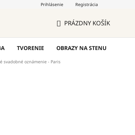
Prihlásenie
Registrácia
by
Hodnotenie obchodu
Blog
Kontakty
PRÁZDNY KOŠÍK
NÁKUPNÝ
KOŠÍK
BA
TVORENIE
OBRAZY NA STENU
VÝPR
é svadobné oznámenie - Paris