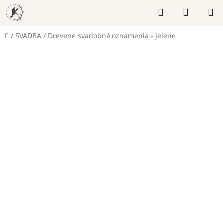
Prejsť
Hľadať
NÁKUP
na
KOŠÍK
obsah
Domov
/
SVADBA
/
Drevené svadobné oznámenia - Jelene