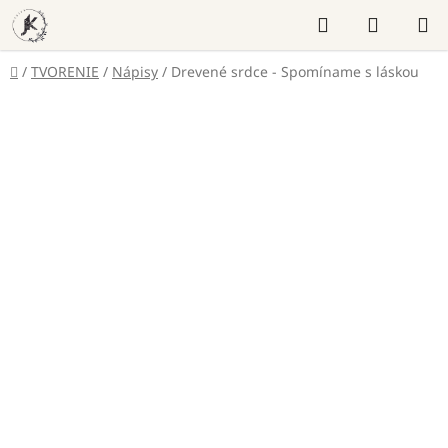
Prejsť
Hľadať
NÁKUP
na
KOŠÍK
obsah
Domov
/
TVORENIE
/
Nápisy
/
Drevené srdce - Spomíname s láskou