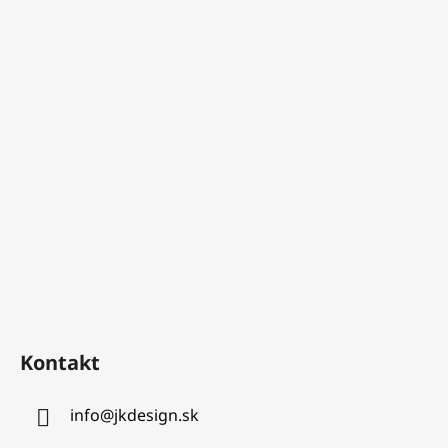
Kontakt
info
@
jkdesign.sk