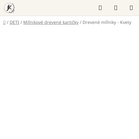
Prejsť
Hľadať
NÁKUP
na
KOŠÍK
obsah
Domov
/
DETI
/
Míľnikové drevené kartičky
/
Drevené míľniky - Kvety