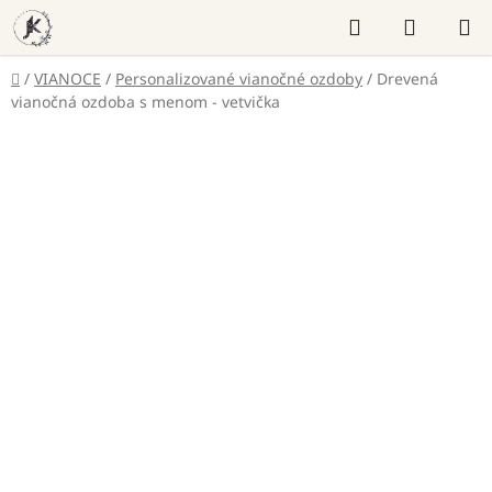
Prejsť
Hľadať
NÁKUP
na
KOŠÍK
obsah
Domov
/
VIANOCE
/
Personalizované vianočné ozdoby
/
Drevená
vianočná ozdoba s menom - vetvička