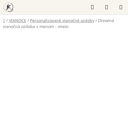
Prejsť
Hľadať
NÁKUP
na
KOŠÍK
obsah
Domov
/
VIANOCE
/
Personalizované vianočné ozdoby
/
Drevená
vianočná ozdoba s menom - imelo