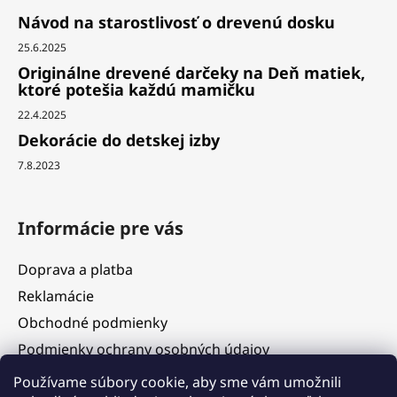
Návod na starostlivosť o drevenú dosku
25.6.2025
Originálne drevené darčeky na Deň matiek,
ktoré potešia každú mamičku
22.4.2025
Dekorácie do detskej izby
7.8.2023
Informácie pre vás
Doprava a platba
Reklamácie
Obchodné podmienky
Podmienky ochrany osobných údajov
Služby
Používame súbory cookie, aby sme vám umožnili