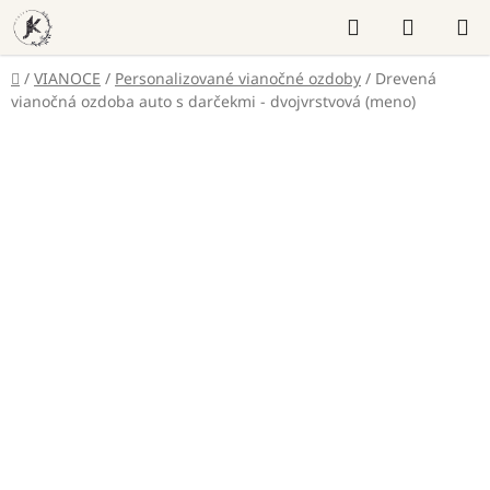
Prejsť
Hľadať
NÁKUP
na
KOŠÍK
obsah
Domov
/
VIANOCE
/
Personalizované vianočné ozdoby
/
Drevená
vianočná ozdoba auto s darčekmi - dvojvrstvová (meno)