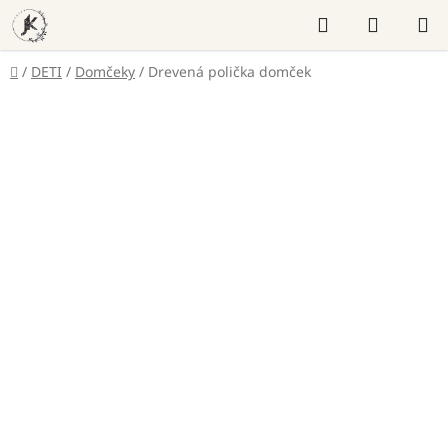
Prejsť
Hľadať
NÁKUP
na
KOŠÍK
obsah
Domov
/
DETI
/
Domčeky
/
Drevená polička domček