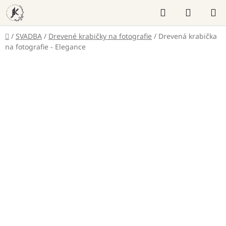
Prejsť
Hľadať
NÁKUP
na
KOŠÍK
obsah
Domov
/
SVADBA
/
Drevené krabičky na fotografie
/
Drevená krabička
na fotografie - Elegance