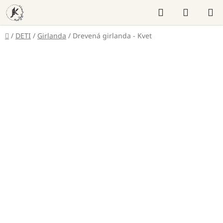
Prejsť
Hľadať
NÁKUP
na
KOŠÍK
obsah
Domov
/
DETI
/
Girlanda
/
Drevená girlanda - Kvet