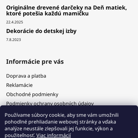
Originálne drevené darčeky na Deň matiek,
ktoré potešia každú mamičku
22.4.2025
Dekorácie do detskej izby
7.8.2023
Informácie pre vás
Doprava a platba
Reklamácie
Obchodné podmienky
Podmienky ochrany osobných údajov
Služby
Používame súbory cookie, aby sme vám umožnili
pohodlné prehliadanie webovej stránky a vďaka
Hodnotenie obchodu
analýze neustále zlepšovali jej funkcie, výkon a
Blog
použiteľnosť.
Viac informácií