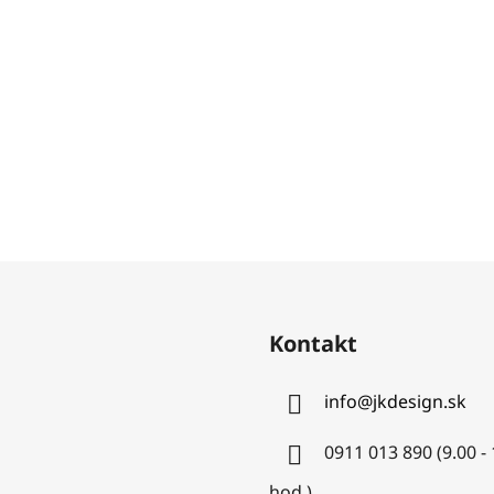
Kontakt
info
@
jkdesign.sk
0911 013 890 (9.00 -
hod.)