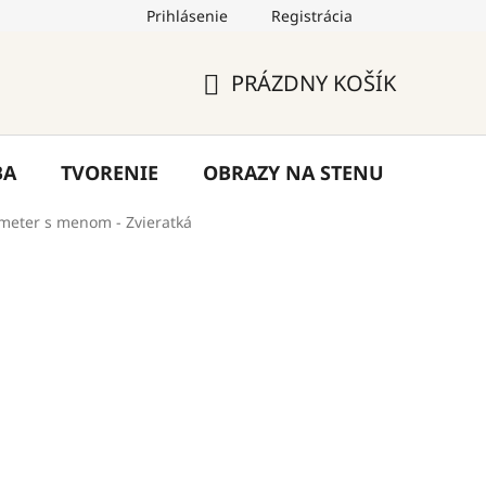
Prihlásenie
Registrácia
by
Hodnotenie obchodu
Blog
Kontakty
PRÁZDNY KOŠÍK
NÁKUPNÝ
KOŠÍK
BA
TVORENIE
OBRAZY NA STENU
VÝPR
meter s menom - Zvieratká