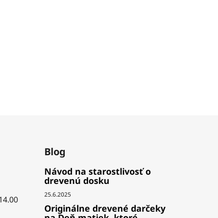
Blog
Návod na starostlivosť o
drevenú dosku
25.6.2025
 14.00
Originálne drevené darčeky
na Deň matiek, ktoré