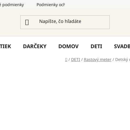
 podmienky
Podmienky ochrany osobných údajov
Služ
TIEK
DARČEKY
DOMOV
DETI
SVAD
Domov
/
DETI
/
Rastový meter
/
Detský 