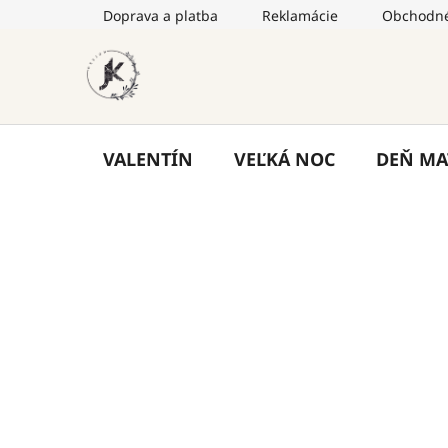
Prejsť
Doprava a platba
Reklamácie
Obchodné
na
obsah
VALENTÍN
VEĽKÁ NOC
DEŇ MA