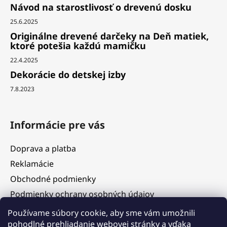
Návod na starostlivosť o drevenú dosku
25.6.2025
Originálne drevené darčeky na Deň matiek,
ktoré potešia každú mamičku
22.4.2025
Dekorácie do detskej izby
7.8.2023
Informácie pre vás
Doprava a platba
Reklamácie
Obchodné podmienky
Podmienky ochrany osobných údajov
Služby
Používame súbory cookie, aby sme vám umožnili
pohodlné prehliadanie webovej stránky a vďaka
Hodnotenie obchodu