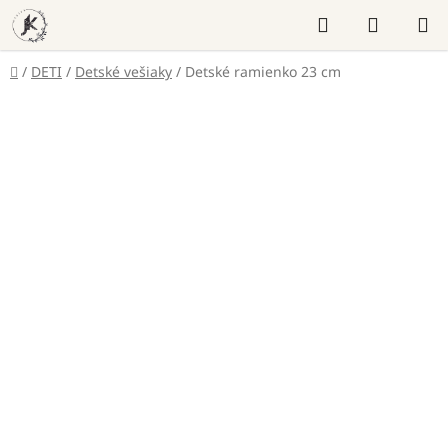
Prejsť
Hľadať
NÁKUP
na
KOŠÍK
obsah
Domov
/
DETI
/
Detské vešiaky
/
Detské ramienko 23 cm